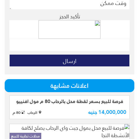
تأكيد الحجز
اعلانات مشابهة
محلات تجارية للبيع
فرصة للبيع بسعر لقطة محل بالرحاب 80 م مول افنييو
14,000,000 جنيه
الرحاب
80 م
فرصه محل للبيع بالرحاب بافضل مولات
الرحاب افنيو مول يوجد بالمول جميع
البرندات العالميه والمحليه مساحه 81م
محلات تجارية للبيع