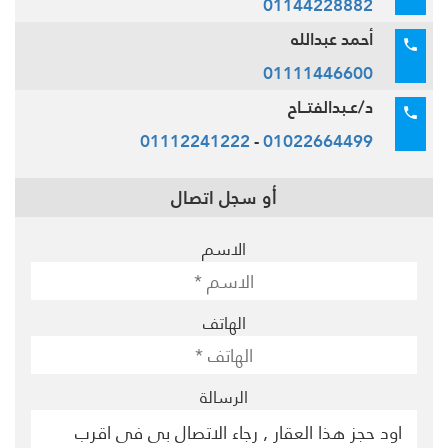
01144228882
أحمد عبدالله
01111446600
د/عـبدالفتــاح
01112241222
-
01022664499
أو سجل اتصال
الاسم
الهاتف
الرسالة