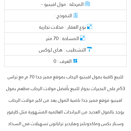
المرحلة :
مول افينيو -
النموذج :
نوع العقار :
محلات تجارية
المساحة :
70
متر
التشطيب :
هـاي لـوكس
الغرف :
0
للبيع كافية بمول افينيو الرحاب بموقع مميز جدا 70 م مع تراس
53م على البحيرات بجوار للبيع بأفضل مولات الرحاب مطعم بمول
افينيو موقع مميز جدا ناصية المول يعد من اكبر مولات الرحاب
يوجد بالمول العديد من البراندات العالميه المشهورة مثل كارفور
وستار بكس وماكدونلنز وهارديز ترايانون تسهيلات في السداد