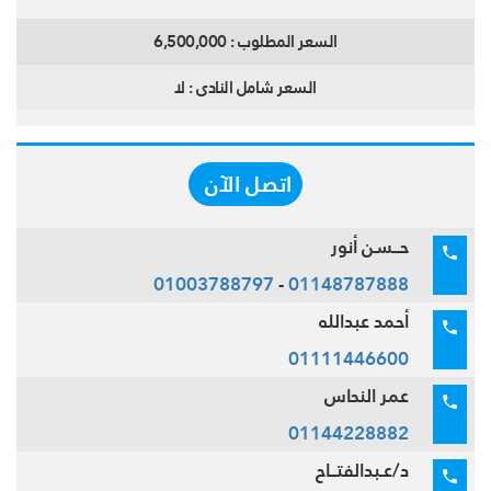
السعر المطلوب :
6,500,000
السعر شامل النادى :
لا
اتصل الآن
حــسن أنور
01003788797
-
01148787888
أحمد عبدالله
01111446600
عمر النحاس
01144228882
د/عـبدالفتــاح