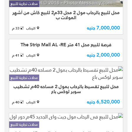
محلات تجارية للبيع
اسثمار مضمون بجوار بوابه 12 وبوابه 13
محل للبيع بالرحاب مول 2 محل 33م2 للبيع كاش من أشهر
المولات ب
7,000,000 جنيه
الرحاب
33 م
محلات تجارية للبيع
فرصة للبيع محل 41 متر The Strip Mall AL -RE
2,000,000 جنيه
الرحاب
41 م
فرصة للبيع محل تجاري بمساحة اجمالية 41
متر بال The Strip Mall AL -REHAB
موقع ممتاز بجوار النادي - منطقه حيويه -
محلات تجارية للبيع
كثافه سكانيه عاليه - مباشره امام الانتظار
محل للبيع تقسيط بالرحاب بمول 2 مساحه 40م تشطيب
و المدخل ا ...
سوبر لوكس باع
محل للبيع تقسيط بالرحاب بمول 2 مساحه
6,520,000 جنيه
40م تشطيب سوبر لوكس افضل ترافك
الرحاب
40 م
مول بالرحاب باعلي عائد ايجاري المحل
مؤجر لبراند موقع تحفه امام السلم
الكهربائي مباشرا ناصيه اجما ...
محلات تجارية للبيع