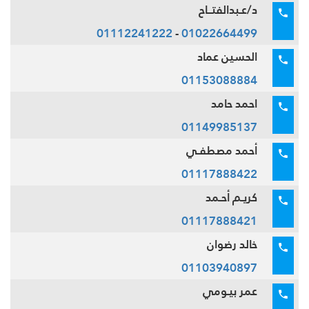
د/عـبدالفتــاح
01112241222
-
01022664499
الحسين عماد
01153088884
احمد حامد
01149985137
أحمد مصطفـي
01117888422
كريـم أحـمد
01117888421
خالد رضوان
01103940897
عمر بيـومي