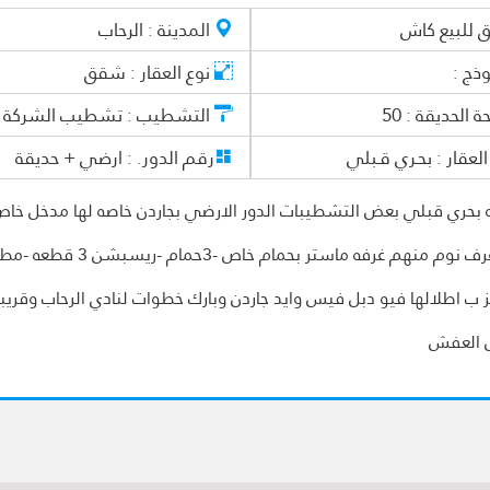
ق
للبيع كاش
المدينة :
الرحاب
وذج :
نوع العقار :
شقق
 الحديقة :
50
التشطيب :
تشطيب الشركة
العقار :
بحـري قـبلي
رقم الدور. :
ارضي + حديقة
جاه بحري قبلي بعض التشطيبات الدور الارضي بجاردن خاصه لها مدخل خاص
المدخل الرائيسي بمساحه كليه 200م تنقسم الي ( 4غرف نوم منهم غرفه ماستر بحمام خاص -3حمام -
 تتميز ب اطلالها فيو دبل فيس وايد جاردن وبارك خطوات لنادي الرحاب وقريب