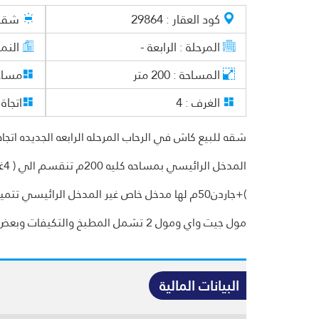
كود العقار :
29864
شق
المرحلة :
الرابعة -
النم
المساحة :
200
متر
مساحة
الغرف :
4
اتجاة 
شقه للبيع كاش في الرحاب المرحله الرابعه الجديده ات
)+جاردن50م لها مدخل خاص غير المدخل الرائيسي
مول جيت واي ومول 2 تشمل المطبخ والتكيفات وبعض العفش
البيانات المالية