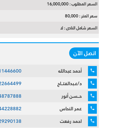
السعر المطلوب :
16,000,000
سعر المتر :
80,000
السعر شامل النادى :
لا
اتصل الآن
أحمد عبدالله
11446600
د/عـبدالفتــاح
22664499
حــسن أنور
48787888
عمر النحاس
44228882
احمد رفعت
29290138