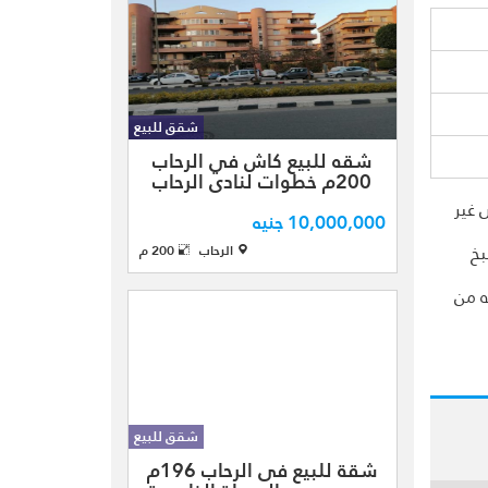
مقسمه الي (3نوم
-3حمام -ريسبشن
كبير 3 قطع - مطبخ
كبير - تراس )
بالطابق الخامس
شقق للبيع
شفه للبيع في
باطلال ...
شقه للبيع كاش في الرحاب
الرحاب كاش
200م خطوات لنادي الرحاب
بالمرحله الرابعه
 غير
الجديده مجموعه
10,000,000 جنيه
90 اتجاه بحري
ريسبشن 3 قطعه -مطبخ
الرحاب
200 م
قبلي تشطيب
سوبر لوكس الدور
ه من
الثاني بدون
اسانسير بمساحه
كليه 200م تنقسم
الي (3غرف نوم
-3حمام منهم ...
شقق للبيع
شقة للبيع فى
شقة للبيع فى الرحاب 196م
الرحاب ""بمساحة