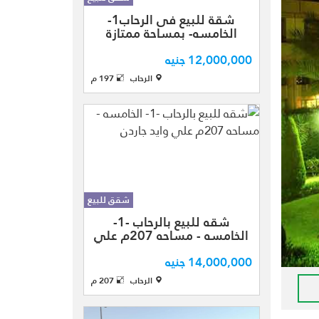
شقة للبيع فى
شقة للبيع فى الرحاب1-
الرحاب "" فرصة من
الخامسه- بمساحة ممتازة
دهب بمساحة
197م
ممتازة 197م
12,000,000 جنيه
تقسيمة الشقة
الرحاب
197 م
إلى ( 3 غرف نوم
منهم غرفة نوم
ماستر بحمام + 3
حمامات +
ريسبشين كبير 3
قطع + مطبخ )
بالطابق التالت ...
شقق للبيع
شقه للبيع
شقه للبيع بالرحاب -1-
بالرحاب-1-
الخامسه - مساحه 207م علي
الخامسه-
وايد جاردن
مجموعه99-
14,000,000 جنيه
بتشطيبات الترا
الرحاب
207 م
سوبرلوكس
بمساحه كليه 207م