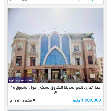
بالطابق الأول يتميز المول بأنه امام الحي
الثامن فيلات و امام الجامعة الفرنسية
مباشرة و بجوار سنت ...
محل تجارى للبيع بمدينة الشروق
بالمنطقة الثالثة عمارات بسيتى مول
الشروق تشطيب سوبر لوكس بمساحة
محلات تجارية للبيع
كلية 16 متر بالطابق الأرضى داخلى يتميز
المول بإكتمال خدماته وقربه من
محل تجارى للبيع بمدينة الشروق بسيتى مول الشروق 16
م
مستشفى رويال
1,000,000 جنيه
الشروق
16 م