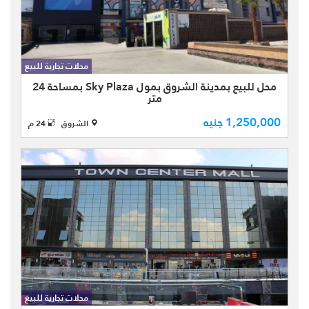
محل للبيع كاش بأفضل المولات بمدينة
الشروق Sky Plaza mall طوب أحمر
محلات تجارية للبيع
بمساحة كلية 24 متر بالطابق الأرضي
محل للبيع بمدينة الشروق بمول Sky Plaza بمساحة 24
يتميز المول بأنه بجوار طريق الإسماعيلية
متر
و منطقة الفيلات .
1,250,000 جنيه
الشروق
24 م
محل تجارى للبيع كاش بمدينة الشروق
بمول تاون سنتر Town center تشطيب
محلات تجارية للبيع