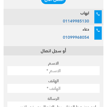
ايهاب
01149985130
دعاء
01099968054
أو سجل اتصال
الاسم
الهاتف
الرسالة