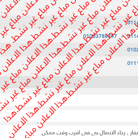
011
01003788797
-
011
010
011