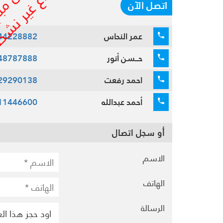
اتصل الآن
عمر النحاس
44228882
حــسن أنور
48787888
احمد رفعت
29290138
أحمد عبدالله
11446600
أو سجل اتصال
الاسم
الهاتف
الرسالة