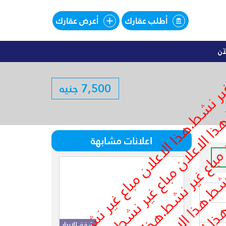
أطلب عقارك
أعرض عقارك
آن
اليهات للبيع تقسيط فى SOUTHMED
7,500 جنيه
لبيع تقسيط فى SOUTHMED
اعلانات مشابهة
شقق للايجار