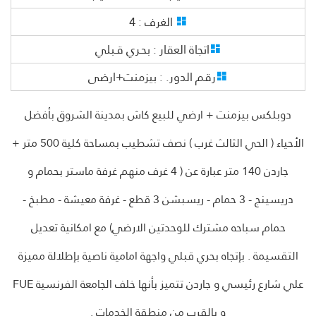
الغرف :
4
اتجاة العقار :
بحـري قـبلي
رقم الدور. :
بيزمنت+ارضى
دوبلكس بيزمنت + ارضي للبيع كاش بمدينة الشروق بأفضل
الأحياء ( الحي الثالث غرب ) نصف تشطيب بمساحة كلية 500 متر +
جاردن 140 متر عبارة عن ( 4 غرف منهم غرفة ماستر بحمام و
دريسينج - 3 حمام - ريسبشن 3 قطع - غرفة معيشة - مطبخ -
حمام سباحه مشترك للوحدتين الارضي) مع امكانية تعديل
التقسيمة . بإتجاه بحري قبلي واجهة امامية ناصية بإطلالة مميزة
علي شارع رئيسي و جاردن تتميز بأنها خلف الجامعة الفرنسية FUE
و بالقرب من منطقة الخدمات .