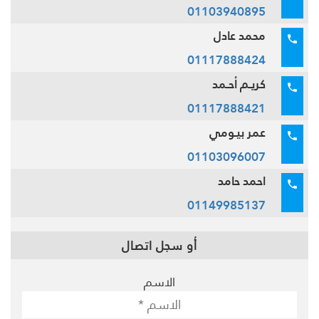
01103940895
محمد عادل
01117888424
كريـم أحـمد
01117888421
عمر بيـومي
01103096007
احمد حامد
01149985137
أو سجل اتصال
الاسم