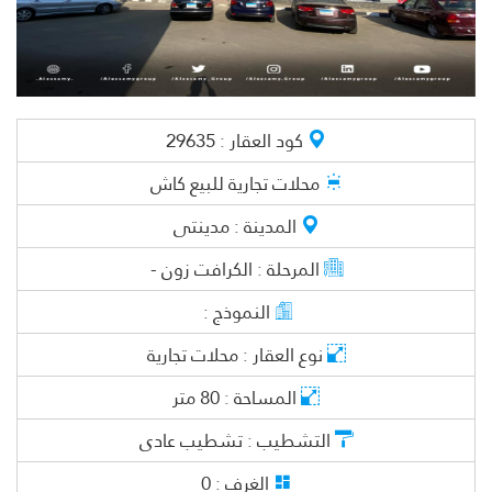
كود العقار :
29635
محلات تجارية
للبيع كاش
المدينة :
مدينتى
المرحلة :
الكرافت زون -
النموذج :
نوع العقار :
محلات تجارية
المساحة :
80
متر
التشطيب :
تشطيب عادى
الغرف :
0