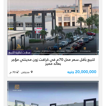
محل للبيع كاش بمدينتي بالكرافت زون
craft zone بمساحة كلية 70م مقسم
على دورين بالتساوي المحل متشطب
محلات تجارية للبيع
بالكامل تشطيبات خاصة ( سوبر لوكس )
للبيع بأقل سعر محل 70م في كرافت زون مدينتي مؤجر
ومؤجر لبراند بعائد ايجاري مميز . ...
بعائد مميز
20,000,000 جنيه
مدينتى
70 م