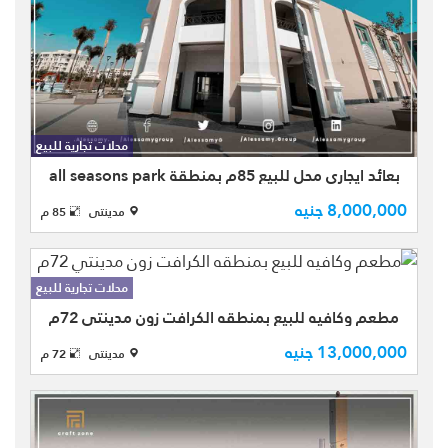
أحدث واميز مولات مدينتي للبيع محل
85م2 - بمنـطقة all season park mall -
المول المخصص للبرندات فقط وتحت ادارة
محلات تجارية للبيع
مباشرة لمجموعة طلعت مصطفي ، محل
بعائد ايجاري محل للبيع 85م بمنطقة all seasons park
ملابس وازياء مؤجر ل براند ...
8,000,000 جنيه
مدينتى
85 م
محلات تجارية للبيع
مطعم وكافيه للبيع بمنطقه الكرافت زون مدينتي 72م
باكبر منطقه تسوق بمدينتي منطقة
13,000,000 جنيه
مدينتى
72 م
الكرافت زون بمساحة 72م المحل مقسم
على الدور الارضى بمساحة 36م والدور
الاول بمساحة 36م المحل نشاط مطعم
وكافيه - والسوق خدم المدينة بالكا ...