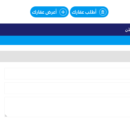
أطلب عقارك
أعرض عقارك
آن
اليهات للبيع تقسيط فى SOUTHMED
لبيع تقسيط فى SOUTHMED