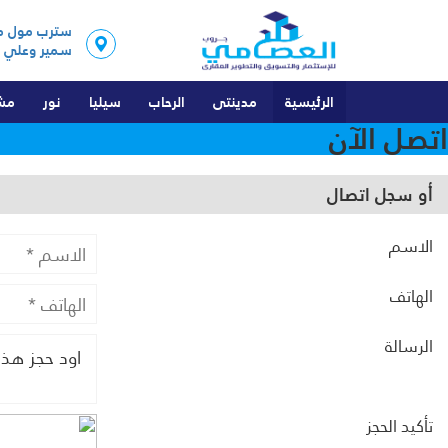
سمير وعلي
الرئيسية
مدينتى
الرحاب
سيليا
نور
مشر
اتصل الآن
شقق
شقق
شقق
شقق
PT
فيلات
فيلات
فيلات
فيلات
العلمي
أو سجل اتصال
محلات تجارية
محلات تجارية
مكاتب ادارية
LT
الاسم
عيادات طبية
عيادات طبية
AY
الهاتف
مكاتب ادارية
مكاتب ادارية
الرسالة
شقق فندقية
تأكيد الحجز