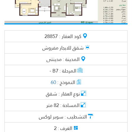
كود العقار :
28857
شقق
للايجار مفروش
المدينة :
مدينتى
المرحلة :
B7 -
النموذج :
60
نوع العقار :
شقق
المساحة :
82
متر
التشطيب :
سوبر لوكس
الغرف :
2