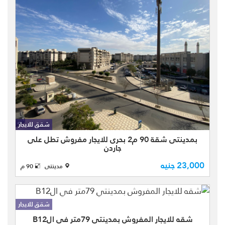
مطبخ -2 تراس ) بالطابق الاول مت ...
شقة للإيجار المفروش بمدينة مدينتي
في المرحلة B10، بمساحة كلية 90 م²،
تقع في الطابق الرابع. الشقة اتجاهها
شقق للايجار
بحري وتطل على جاردن، وتتميز بقربها
بمدينتى شقة 90 م2 بحرى للايجار مفروش تطل على
الشديد من منطقة الخدمات، ع ...
جاردن
23,000 جنيه
مدينتى
90 م
شقق للايجار
شقه للايجار المفروش بمدينتي 79متر في الB12