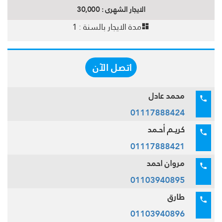
الايجار الشهرى :
30,000
مدة الايجار بالسنة :
1
اتصل الآن
محمد عادل
01117888424
كريـم أحـمد
01117888421
مروان احمد
01103940895
طارق
01103940896