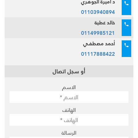
د اميرة الجوهري
01103940894
خالد عطية
01149985121
أحمد مصطفـي
01117888422
أو سجل اتصال
الاسم
الهاتف
الرسالة