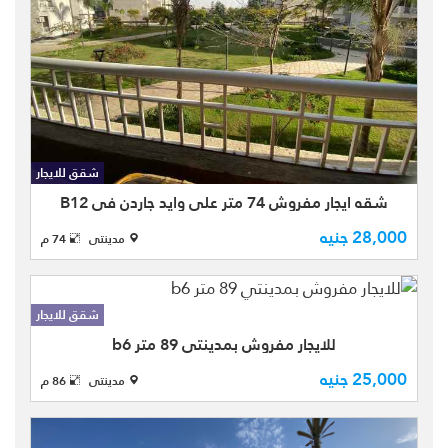
شقه للايجار المفروش بمدينتي في
الb12 مجموعه 123 بتشطيبات الشركه
بمساحه كليه 74متر مقسمه الي (2 نوم
شقق للايجار
- 1حمام - ريسبشن -مطبخ - 2 تراس )
شقه ايجار مفروش 74 متر علي وايد جاردن في B12
بالطابق الثاني متكرر تطل علي وايد ...
28,000 جنيه
مدينتى
74 م
شقق للايجار
للايجار مفروش بمدينتي 89 متر b6
للايجار شقه مفروشه بمدينتي ف يالB6
25,000 جنيه
مدينتى
86 م
مجموعه 69 بتشطيبات الشركه نموذج (
30) بمساحه كليه 89 متر مقسمه الي (
2نوم - 2حمام - ريسبشن قطعتين -