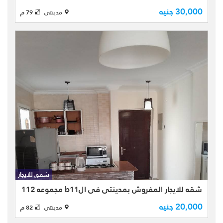
شقه للايجار المفروش بمدينتي في
30,000 جنيه
مدينتى
79 م
الB12احداث مراحله المدينه مجموعه 123
بتشطيبات خاص بمساحه كليه 79متر
مقسمه الي ( 2نوم -1 حمام - ريسبشن -
مطبخ -2 تراس ) بالطابق الثالث ...
شقه للايجار المفروش بمدينتي في
الb11 مجموعه 112 بتشطيبات خاصه
بمساحه كليه 82 مترمقسمه الي ( 2
شقق للايجار
نوم-1 حمام - ريسبشن - مطبخ - 2تراس )
بالطابق الخامس تطل علي نارو جاردن ب
شقه للايجار المفروش بمدينتي في الb11 مجموعه 112
...
20,000 جنيه
مدينتى
82 م