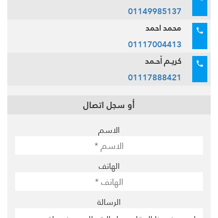
01149985137
محمد احمد
01117004413
كريـم أحـمد
01117888421
أو سجل اتصال
الاسم
الهاتف
الرسالة