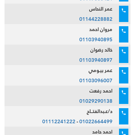
عمر النحاس
01144228882
مروان احمد
01103940895
خالد رضوان
01103940897
عمر بيـومي
01103096007
احمد رفعت
01029290138
د/عـبدالفتــاح
01112241222
-
01022664499
احمد حامد