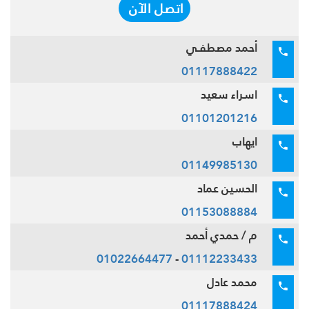
اتصل الآن
أحمد مصطفـي
01117888422
اسراء سعيد
01101201216
ايهاب
01149985130
الحسين عماد
01153088884
م / حمدي أحمد
01022664477
-
01112233433
محمد عادل
01117888424