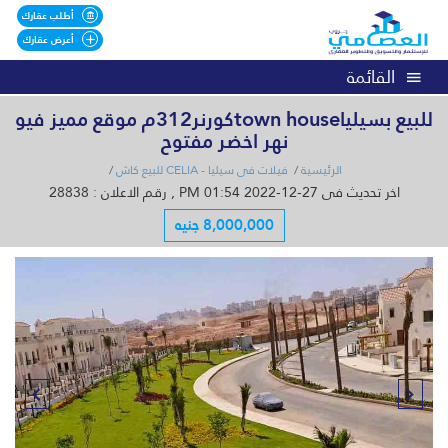
أطلب عقارك
أعرض عقارك
القائمة
للبيع بسيلياtown houseكورنر312م موقع مميز فيو
نهر اخضر مفتوح
الرئيسية
فيلات فى سيليا - CELIA للبيع كاش
اخر تحديث فى 27-12-2022 01:54 PM , رقم الاعلان : 28838
8,000,000 جنيه