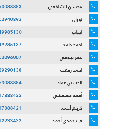
محسـن الشافعي
53088883
نوران
03940893
ايهاب
49985130
احمد حامد
49985137
عمر بيـومي
03096007
احمد رفعت
29290138
الحسين عماد
53088884
أحمد مصطفـي
17888422
كريـم أحـمد
17888421
م / حمدي أحمد
12233433