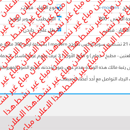
وذج :
i-modern
نوع العقار :
فيلات
ة المبنى :
200
التشطيب :
سوبر لوكس
العقار :
قبلى
يطل على :
جاردن -
فيلا للإيجار قانون جديد بمدينتي بمنطقة VG5 مجموعة 21 تشطيب سوبر ل
مباني 200 متر تتكون من الدور الأرضي :( ريسبشن
لى رغبة مالك هذه الوحدة بعدم عرض صور لوحدته، جميع الصور المعروضة 
لرجاء التواصل مع أحد أعضاء المبيعات