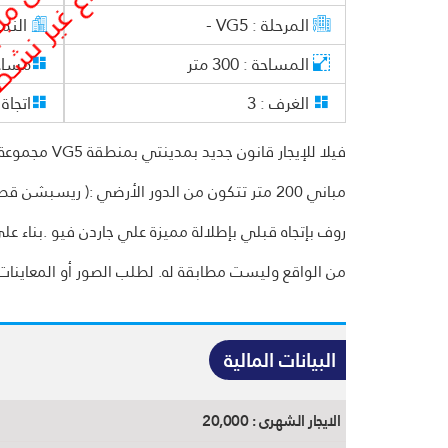
المرحلة :
VG5 -
النم
المساحة :
300
متر
مساح
الغرف :
3
اتجاة 
روف بإتجاه قبلي بإطلالة مميزة علي جاردن فيو .بناء ع
من الواقع وليست مطابقة له. لطلب الصور أو المعاينات ا
البيانات المالية
الايجار الشهرى :
20,000