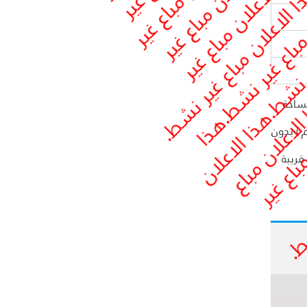
وكس نموذج I modern بمساحة ارض 300 متر و مساحة
 قطعتين - مطبخ - حمام ) و الدور الأول :( 3 غرف منهم غرفة ماستر - 2 حمام ) بدون
قريبة