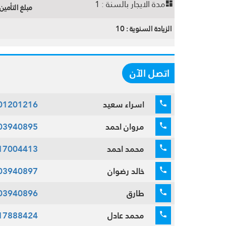
مدة الايجار بالسنة :
1
مبلغ التأمين 
الزيادة السنوية :
10
اتصل الآن
اسراء سعيد
01201216
مروان احمد
03940895
محمد احمد
17004413
خالد رضوان
03940897
طارق
03940896
محمد عادل
17888424