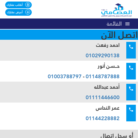
أطلب عقارك
أعرض عقارك
القائمة
اتصل الآن
احمد رفعت
01029290138
حــسن أنور
01003788797
-
01148787888
أحمد عبدالله
01111446600
عمر النحاس
01144228882
أو سجل اتصال