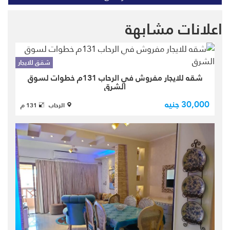
اعلانات مشابهة
شقق للايجار
شقه للايجار مفروش في الرحاب 131م خطوات لسوق
الشرق
شقه للايجار مفروش في الررحاب بالمرحله
30,000 جنيه
التامنه مجموعه 119 تشطيب شركه اتجاه
الرحاب
131 م
قبلي الدور الخامس باسانسير بمساحه
كليه 131م تنقسم الي (2غفه نوم
-2حمام -ريسبشن 3قطعه -حمام ...