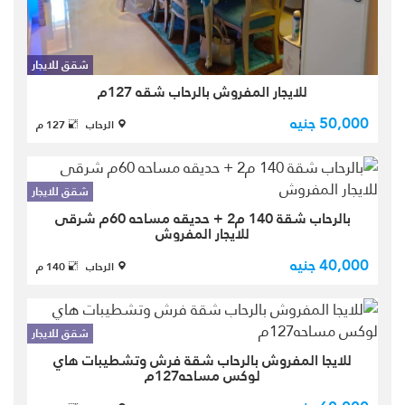
للايجار المفروش بالرحاب شقه 127م
تشطيب خاص دور خامس اسانسير فيو
وايد جاردن مقسمه الي (3غرف نوم -
شقق للايجار
2حمام - ريسبشن - مطبخ - تراس ) بالقرب
للايجار المفروش بالرحاب شقه 127م
من الخدمات
50,000 جنيه
الرحاب
127 م
شقق للايجار
بالرحاب شقة 140 م2 + حديقه مساحه 60م شرقى
للايجار المفروش
بالرحاب شقة بمساحة كلية140 م2 +
40,000 جنيه
حديقه 60 م بالطابق ارضي + حديقة -
الرحاب
140 م
الرابعة شرقى تطل على نـارو جــاردن -
عبارة عن 3 غرف نوم 2 حمام + جاكوزي
هاى لوكس للايجار الجديد
شقق للايجار
للايجا المفروش بالرحاب شقة فرش وتشطيبات هاي
لوكس مساحه127م
شقه للايجار المفروش بالرحاب المرحله