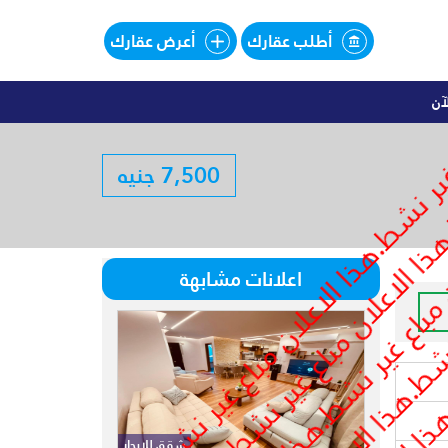
أطلب عقارك
أعرض عقارك
آن
اليهات للبيع تقسيط فى SOUTHMED
7,500 جنيه
لبيع تقسيط فى SOUTHMED
اعلانات مشابهة
شقق للايجار