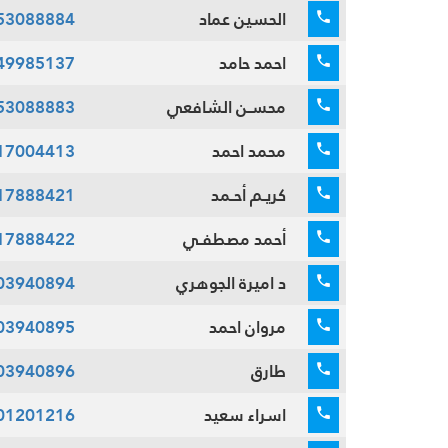
الحسين عماد
53088884
احمد حامد
49985137
محسـن الشافعي
53088883
محمد احمد
17004413
كريـم أحـمد
17888421
أحمد مصطفـي
17888422
د اميرة الجوهري
03940894
مروان احمد
03940895
طارق
03940896
اسراء سعيد
01201216