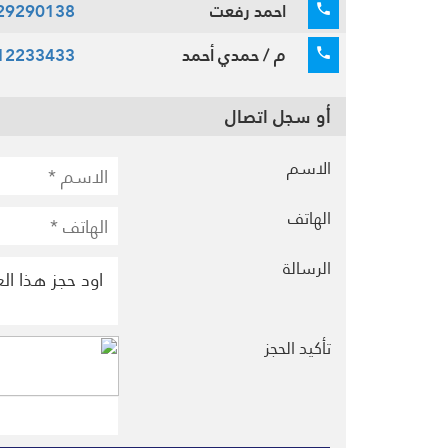
احمد رفعت
29290138
م / حمدي أحمد
12233433
أو سجل اتصال
الاسم
الهاتف
الرسالة
تأكيد الحجز