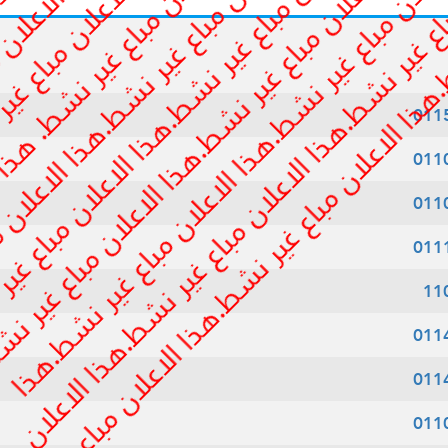
011
011
011
011
11
011
011
011