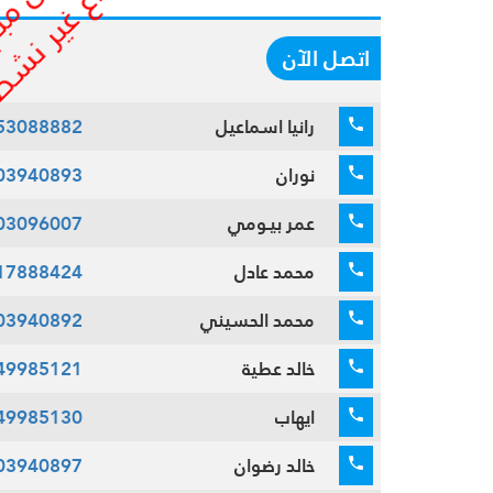
اتصل الآن
رانيا اسماعيل
53088882
نوران
03940893
عمر بيـومي
03096007
محمد عادل
17888424
محمد الحسيني
03940892
خالد عطية
49985121
ايهاب
49985130
خالد رضوان
03940897