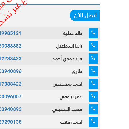
اتصل الآن
خالد عطية
49985121
رانيا اسماعيل
53088882
م / حمدي أحمد
12233433
طارق
03940896
أحمد مصطفـي
17888422
عمر بيـومي
03096007
محمد الحسيني
03940892
احمد رفعت
29290138