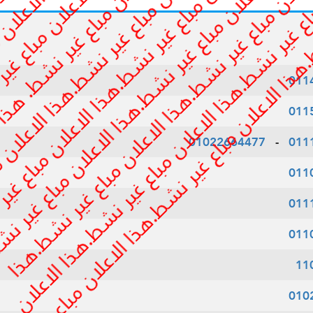
011
011
01022664477
-
011
011
011
011
11
010