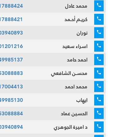
محمد عادل
17888424
كريـم أحـمد
17888421
نوران
03940893
اسراء سعيد
01201216
احمد حامد
49985137
محسـن الشافعي
53088883
محمد احمد
17004413
ايهاب
49985130
الحسين عماد
53088884
د اميرة الجوهري
03940894