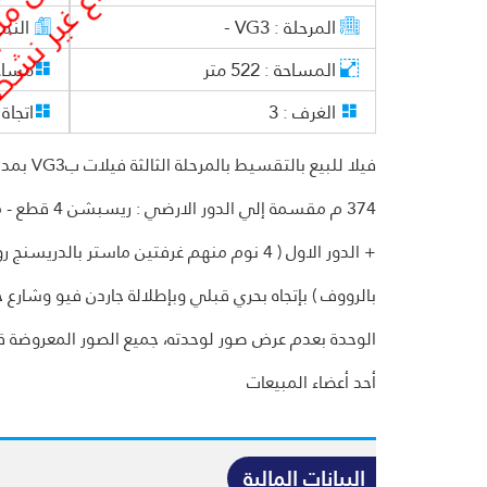
المرحلة :
VG3 -
النم
المساحة :
522
متر
مساح
الغرف :
3
اتجاة 
374 م مقسمة
بالرووف ) بإتجاه بحري قبلي وبإطلالة جاردن فيو وشارع
الوحدة بعدم عرض صور لوحدته، جميع الصور المعروضة قري
أحد أعضاء المبيعات
البيانات المالية