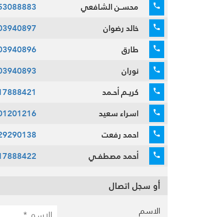
محسـن الشافعي
53088883
خالد رضوان
03940897
طارق
03940896
نوران
03940893
كريـم أحـمد
17888421
اسراء سعيد
01201216
احمد رفعت
29290138
أحمد مصطفـي
17888422
أو سجل اتصال
الاسم