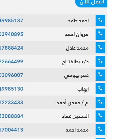
اتصل الآن
احمد حامد
49985137
مروان احمد
03940895
محمد عادل
17888424
د/عـبدالفتــاح
22664499
عمر بيـومي
03096007
ايهاب
49985130
م / حمدي أحمد
12233433
الحسين عماد
53088884
محمد احمد
17004413