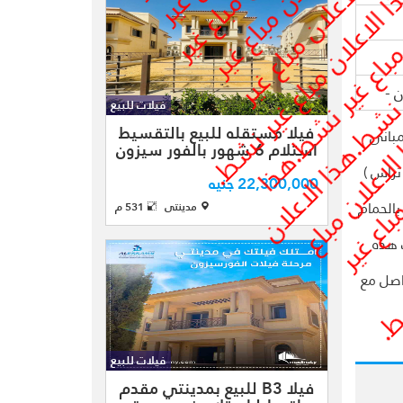
مساحة ارض 482
مساحة مباني 319
متر دور ارضي واول
ورووف ريسب ...
 -
فيلات للبيع
فيلا مستقلة
فيلا مستقله للبيع بالتقسيط
بتوتال فيلا رباعية
شطيب نموذج B3 بمساحة ارض 522 - مساحة مبانى
استلام 6 شهور بالفور سيزون
للبيع بالتقسيط
 - تراس )
بمدينتي فيلا
22,300,000 جنيه
مستقلة نموذج D3
 عدد 2 تراس + غرفة خدمات بالحمام
مدينتى
531 م
بال VG3 موقع
مميز تطل علي
 هذه
حديقة باتجاه
اصل مع
شرقي غربي بميل
بحري مساحة ارض
كبيرة 519م مـتر
ومسـاح ...
فيلات للبيع
بمدينتي للبيع
فيلا B3 للبيع بمدينتي مقدم
مقدم واقساط