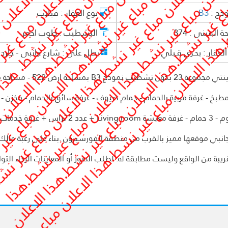
وذج :
B3
نوع العقار :
فيلات
ة المبنى :
374
التشطيب :
طوب احمر
العقار :
بحـري قـبلي
يطل على :
شارع جانبى - جاردن
فيلا للبيع بالتقسيط بالمرحلة الثالثة فيلات بVG3 بمدينتي مجموعة 23 بدون ت
 إلي الدور الارضي : ريسبشن 4 قطع - مطبخ - غرفة مربية بالحمام - حمام ضيوف - غرفة سائق بالحمام - مخزن
+ الدور الاول ( 4 نوم منهم غرفتين ماستر بالدريسنج روم - 3 حمام - غرفة معيشة Living room +
 جانبي موقعها مميز بالقرب من منطقة الفورسيزون .بناء على رغبة مالك
بة من الواقع وليست مطابقة له. لطلب الصور أو المعاينات الرجاء التو