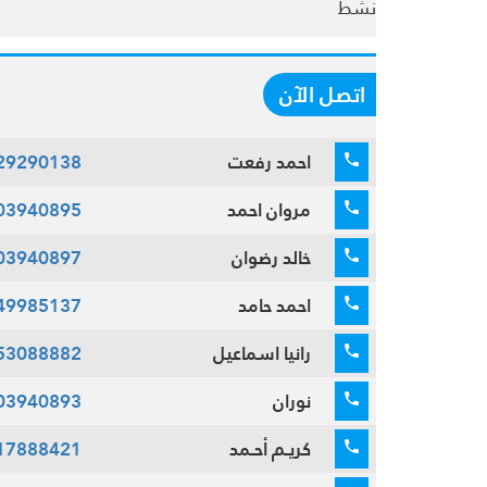
نشط
اتصل الآن
احمد رفعت
29290138
مروان احمد
03940895
خالد رضوان
03940897
احمد حامد
49985137
رانيا اسماعيل
53088882
نوران
03940893
كريـم أحـمد
17888421