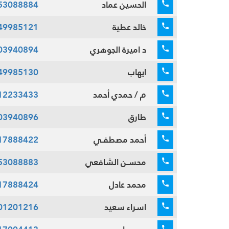
الحسين عماد
53088884
خالد عطية
49985121
د اميرة الجوهري
03940894
ايهاب
49985130
م / حمدي أحمد
12233433
طارق
03940896
أحمد مصطفـي
17888422
محسـن الشافعي
53088883
محمد عادل
17888424
اسراء سعيد
01201216