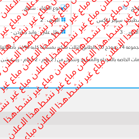
وذج :
70
نوع العقار :
شقق
طيب :
سوبر لوكس
الغرف :
2
لدور. :
3
يطل على :
وايد جـــاردن -
شقه للايجار المفروش بفرش فنجقي راقي في الb7مجموعه 74 نموذج 70 بالطابق الثالث متكر
وايد جاردن فيو بإتجاه بحري تميز بأنها بجوار منطقه الخدامات الخاصه بالمرحله والمسجد وتتكون