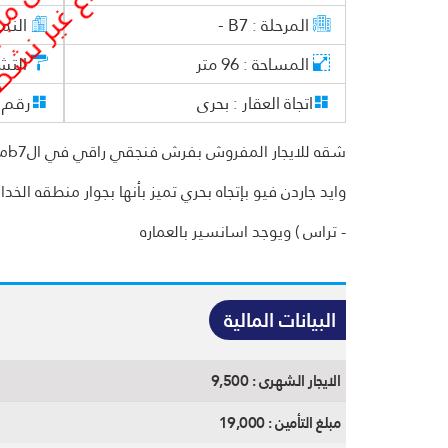
المرحلة :
B7 -
النم
المساحة :
96
متر
التش
اتجاة العقار :
بحرى
رقم ا
- تراس ) ويوجد اسانسير بالعماره
البيانات المالية
الايجار الشهرى :
9,500
مبلغ التأمين :
19,000