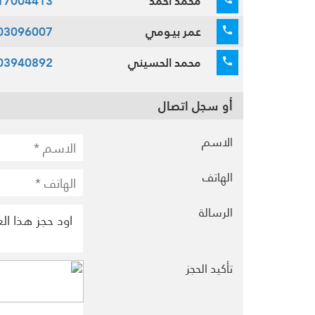
محمد احمد
17004413
عمر بيـومي
03096007
محمد الحسيني
03940892
أو سجل اتصال
الاسم
الهاتف
الرسالة
تأكيد الحجز