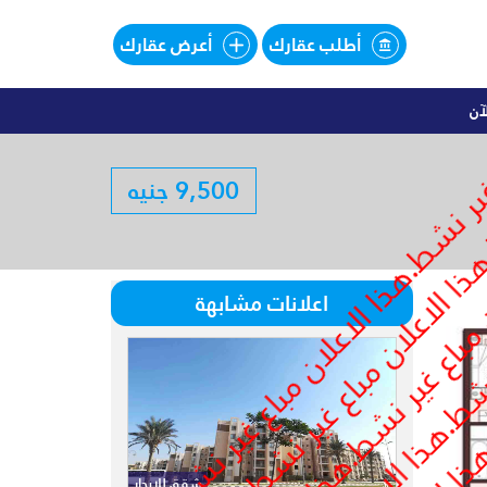
أطلب عقارك
أعرض عقارك
آن
اليهات للبيع تقسيط فى SOUTHMED
9,500 جنيه
لبيع تقسيط فى SOUTHMED
اعلانات مشابهة
شقق للايجار