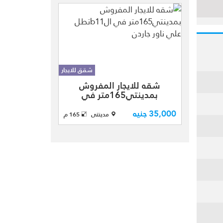
بتشطيبات الشركه
نموذج (300)
بمساحه كليه 175
متر مقسمه الي
(3غرف ومنهم
غرفه ماستر
شقق للايجار
شقه للايجار
-2حمام إضافي - ...
شقه للايجار المفروش
المفروش بمدينتي
بمدينتي165متر في
في الB11
الb11تطل علي ناور جاردن
مجموعه 112
35,000 جنيه
مدينتى
165 م
بتشطيبات الشركه
نموذج ( 07)
بمساحه كليه
165متر مقسمه
الي ( 3 غرف
ومنهم غرفه ماستر
بحمام خاص
ودريسنج روم
+2حمام إ ...