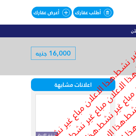
أطلب عقارك
أعرض عقارك
آن
اليهات للبيع تقسيط فى SOUTHMED
16,000 جنيه
لبيع تقسيط فى SOUTHMED
اعلانات مشابهة
شقق للايجار