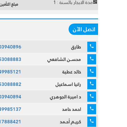
مدة الايجار بالسنة :
1
مبلغ التأمين 
اتصل الآن
طارق
03940896
محسـن الشافعي
53088883
خالد عطية
49985121
رانيا اسماعيل
53088882
د اميرة الجوهري
03940894
احمد حامد
49985137
كريـم أحـمد
17888421