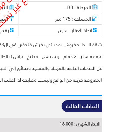
المرحلة :
B3 -
النم
المساحة :
175
متر
التش
اتجاة العقار :
بحرى
رقم ا
غرفه ماستر - 3 حمام - ريسبشن - مطبخ - تراس 
عن الخدمات الخاصة بالمرحله والمسجد ودقائق إلي الفو
المعروضة قريبة من الواقع وليست مطابقة له. لطلب الصور
البيانات المالية
الايجار الشهرى :
16,000