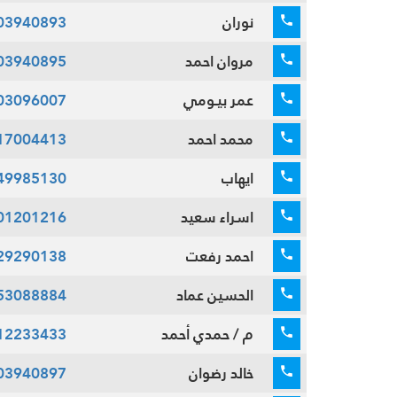
نوران
03940893
مروان احمد
03940895
عمر بيـومي
03096007
محمد احمد
17004413
ايهاب
49985130
اسراء سعيد
01201216
احمد رفعت
29290138
الحسين عماد
53088884
م / حمدي أحمد
12233433
خالد رضوان
03940897