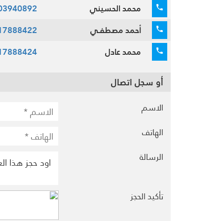
محمد الحسيني
03940892
أحمد مصطفـي
17888422
محمد عادل
17888424
أو سجل اتصال
الاسم
الهاتف
الرسالة
تأكيد الحجز