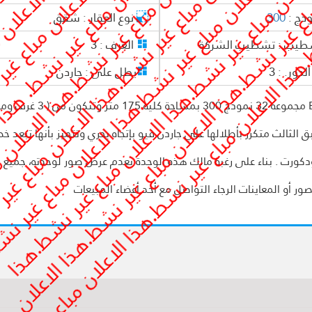
وذج :
300
نوع العقار :
شقق
طيب :
تشطيب الشركة
الغرف :
3
لدور. :
3
يطل على :
جاردن -
شقة للايجار مفروش بمدينتي بفرش فندقي في الB3 مجموعه 32 نموذج 300 بمساحة ك
) بالطابق الثالث متكرر بأطلالها علي جاردن فيو بإتجاه بحري وتتميز بأنها تبعد 
دكورت . بناء على رغبة مالك هذه الوحدة بعدم عرض صور لوحدته، جميع 
 أو المعاينات الرجاء التواصل مع أحد أعضاء المبيعات