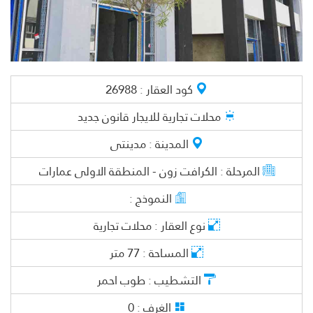
كود العقار :
26988
محلات تجارية
للايجار قانون جديد
المدينة :
مدينتى
المرحلة :
الكرافت زون - المنطقة الاولى عمارات
النموذج :
نوع العقار :
محلات تجارية
المساحة :
77
متر
التشطيب :
طوب احمر
الغرف :
0