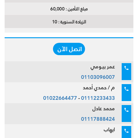
مبلغ التأمين :
60,000
الزيادة السنوية :
10
اتصل الآن
عمر بيـومي
01103096007
م / حمدي أحمد
01022664477
-
01112233433
محمد عادل
01117888424
ايهاب