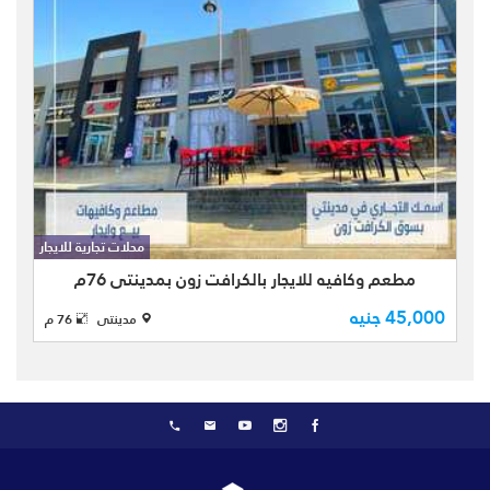
لايجار بمدينتي محل تجاري تخصص مطعم
وكافيه بمساحة كلية 76 متر بأحدث و اجدد
المراحل ( الكرافت زون - craft zone ) و
محلات تجارية للايجار
هو عباره عن سوق جديد بمدينتي يقع
مطعم وكافيه للايجار بالكرافت زون بمدينتي 76م
جنوب شرق المدينة يخد ...
45,000 جنيه
مدينتى
76 م