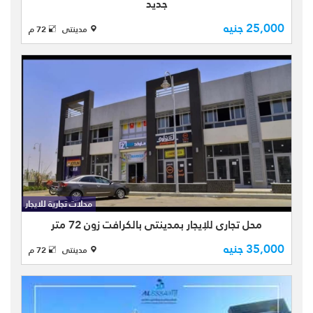
جديد
25,000 جنيه
مدينتى
72 م
محل تجاري للإيجار قانون جديد بمدينتي
بالكرافت زون craft zone محل 13 بلوك 9
محلات تجارية للايجار
بمساحة كلية 72 م مقسم على دورين
محل تجاري للإيجار بمدينتي بالكرافت زون 72 متر
الدور الارضى بمساحة 36 م والدور الاول
35,000 جنيه
36 م . المحل يسلم ...
مدينتى
72 م