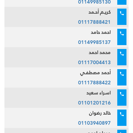
01149985130
كريـم أحـمد
01117888421
احمد حامد
01149985137
محمد احمد
01117004413
أحمد مصطفـي
01117888422
اسراء سعيد
01101201216
خالد رضوان
01103940897
مروان احمد