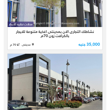
محل للايجار بمدينتى بالكرافت زون craft
zone نشاط اغذية متنوعة مساحتها 70م
بالكرافت زوون نشاط تجارى متنوع موقع
محلات تجارية للايجار
مميز يقع الكرافت زوون جنوب شرق
نشاطك التجارى الان بمدينتى اغذية متنوعة للايجار
المدينة ويخدم المدينة بال ...
بالكرافت زون 70م
35,000 جنيه
مدينتى
70 م
بالسوق الشرقى بمدينتى بمنطقة
الكرافت زون بمساحة 70م المحل مقسم