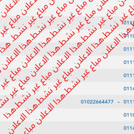
011
011
011
011
011
011
01022664477
-
011
011
011