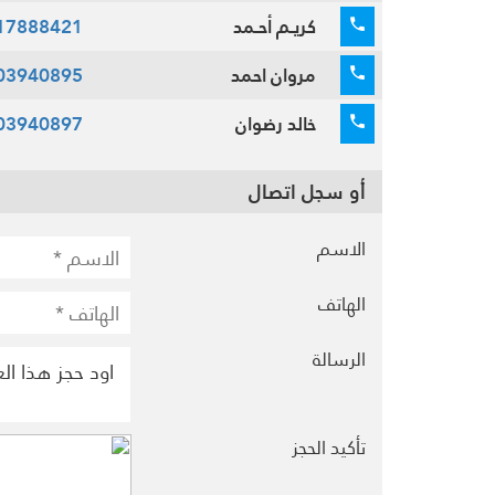
كريـم أحـمد
17888421
مروان احمد
03940895
خالد رضوان
03940897
أو سجل اتصال
الاسم
الهاتف
الرسالة
تأكيد الحجز