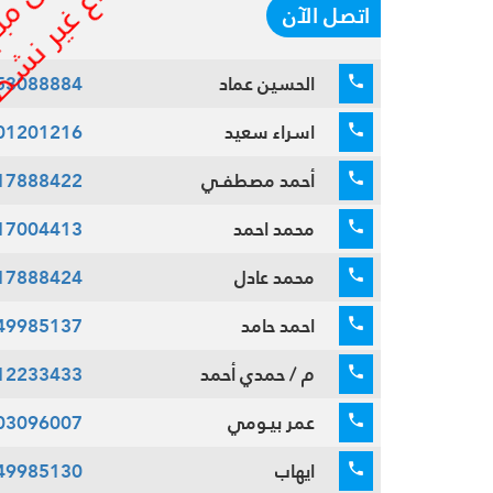
اتصل الآن
الحسين عماد
53088884
اسراء سعيد
01201216
أحمد مصطفـي
17888422
محمد احمد
17004413
محمد عادل
17888424
احمد حامد
49985137
م / حمدي أحمد
12233433
عمر بيـومي
03096007
ايهاب
49985130