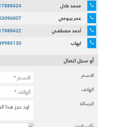
محمد عادل
17888424
عمر بيـومي
03096007
أحمد مصطفـي
17888422
ايهاب
49985130
أو سجل اتصال
الاسم
الهاتف
الرسالة
تأكيد الحجز