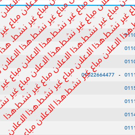
011
011
011
01022664477
-
011
011
011
011
011