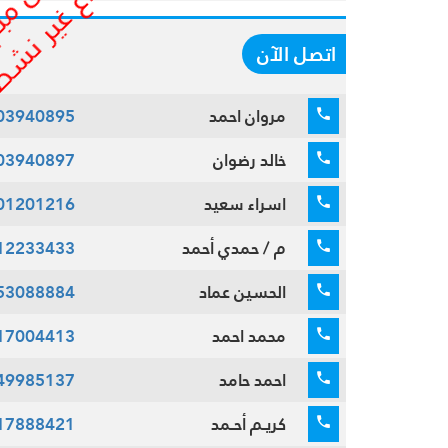
اتصل الآن
مروان احمد
03940895
خالد رضوان
03940897
اسراء سعيد
01201216
م / حمدي أحمد
12233433
الحسين عماد
53088884
محمد احمد
17004413
احمد حامد
49985137
كريـم أحـمد
17888421