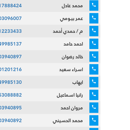
محمد عادل
17888424
عمر بيـومي
03096007
م / حمدي أحمد
12233433
احمد حامد
49985137
خالد رضوان
03940897
اسراء سعيد
01201216
ايهاب
49985130
رانيا اسماعيل
53088882
مروان احمد
03940895
محمد الحسيني
03940892