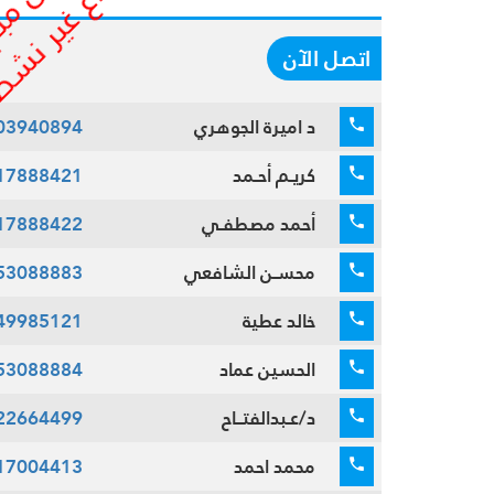
اتصل الآن
د اميرة الجوهري
03940894
كريـم أحـمد
17888421
أحمد مصطفـي
17888422
محسـن الشافعي
53088883
خالد عطية
49985121
الحسين عماد
53088884
د/عـبدالفتــاح
22664499
محمد احمد
17004413