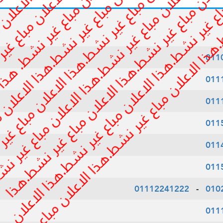
011
011
011
011
011
011
01112241222
-
010
011