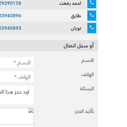
احمد رفعت
29290138
طارق
03940896
نوران
03940893
أو سجل اتصال
الاسم
الهاتف
الرسالة
تأكيد الحجز