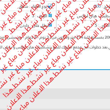
وذج :
200
نوع العقار :
شقق
طيب :
هـاي لـوكس
الغرف :
3
لدور. :
5
يطل على :
جاردن -
شقة للبيع كاش بمدينتي فيb1 بمجموعه 11 نموذج 200 بمساحة كلية 134 متر وتتكون من ( 3 نوم - 2 حمام
 بعد خطوات الي مجمع البنوك للبيع بتشطيبات هاي لوكس و يمكن الب