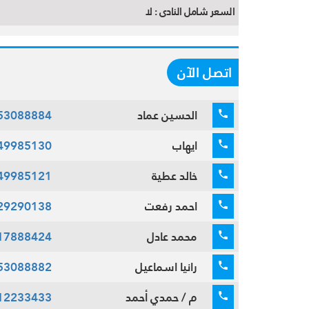
السعر شامل النادى :
لا
اتصل الآن
الحسين عماد
53088884
ايهاب
49985130
خالد عطية
49985121
احمد رفعت
29290138
محمد عادل
17888424
رانيا اسماعيل
53088882
م / حمدي أحمد
12233433