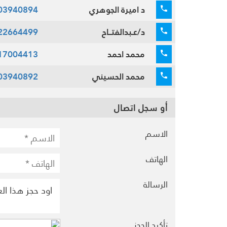
د اميرة الجوهري
03940894
د/عـبدالفتــاح
22664499
محمد احمد
17004413
محمد الحسيني
03940892
أو سجل اتصال
الاسم
الهاتف
الرسالة
تأكيد الحجز