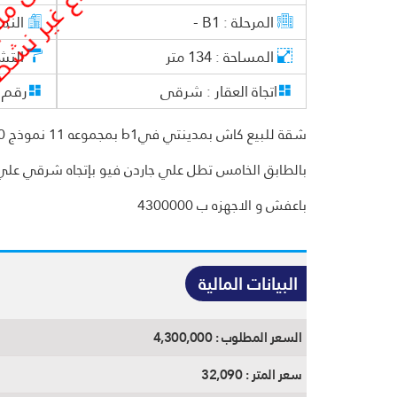
المرحلة :
B1 -
النم
المساحة :
134
متر
التش
اتجاة العقار :
شرقى
رقم ا
بالطابق الخامس تطل علي جاردن فيو بإتجاه شرقي علي
باعفش و الاجهزه ب 4300000
البيانات المالية
السعر المطلوب :
4,300,000
سعر المتر :
32,090