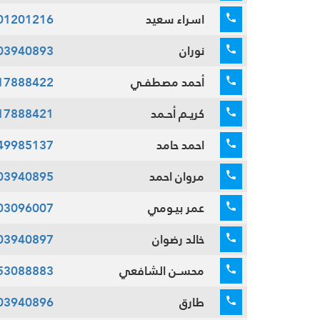
اسراء سعيد
01201216
نوران
03940893
أحمد مصطفـي
17888422
كريـم أحـمد
17888421
احمد حامد
49985137
مروان احمد
03940895
عمر بيـومي
03096007
خالد رضوان
03940897
محسـن الشافعي
53088883
طارق
03940896