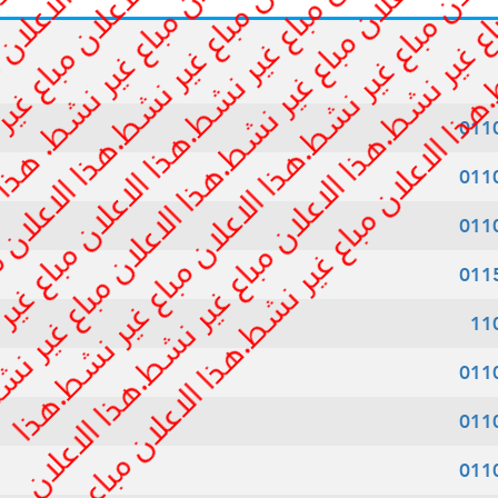
011
011
011
011
11
011
011
011