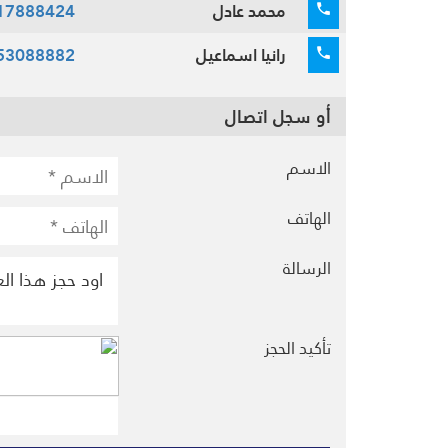
محمد عادل
17888424
رانيا اسماعيل
53088882
أو سجل اتصال
الاسم
الهاتف
الرسالة
تأكيد الحجز