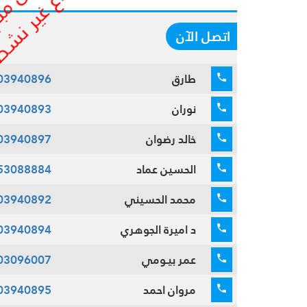
اتصل الآن
طارق
03940896
نوران
03940893
خالد رضوان
03940897
الحسين عماد
53088884
محمد الحسيني
03940892
د اميرة الجوهري
03940894
عمر بيـومي
03096007
مروان احمد
03940895