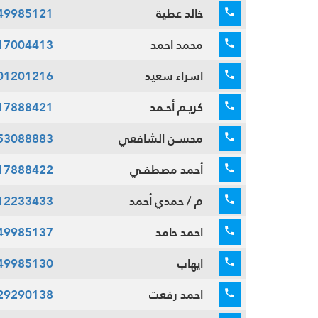
خالد عطية
49985121
محمد احمد
17004413
اسراء سعيد
01201216
كريـم أحـمد
17888421
محسـن الشافعي
53088883
أحمد مصطفـي
17888422
م / حمدي أحمد
12233433
احمد حامد
49985137
ايهاب
49985130
احمد رفعت
29290138