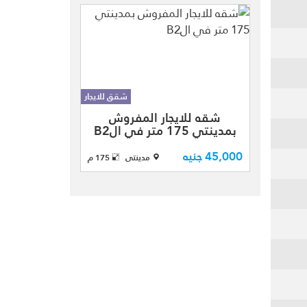
بـارك - عبارة عن 3
غرف نوم 2 حمام
تشطيب الشركة
للايجار قانون جديد
شقق للايجار
شقه للايجار
شقه للايجار المفروش
المفروش بمدينتي
بمدينتي 175 متر في الB2
بفرش فندقي
راقي في
45,000 جنيه
مدينتى
175 م
الb2مجموعه 23
بتشطيبات الشركه
نموذج (300)
بمساحه كليه 175
متر مقسمه الي
(3غرف ومنهم
غرفه ماستر
-2حمام إضافي - ...