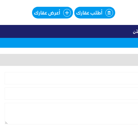
أطلب عقارك
أعرض عقارك
آن
اليهات للبيع تقسيط فى SOUTHMED
لبيع تقسيط فى SOUTHMED