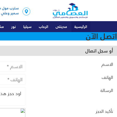
سمير وعلي
الرئيسية
مدينتى
الرحاب
سيليا
نور
مشر
اتصل الآن
شقق
شقق
شقق
شقق
PT
فيلات
فيلات
فيلات
فيلات
العلمي
أو سجل اتصال
محلات تجارية
محلات تجارية
مكاتب ادارية
LT
الاسم
عيادات طبية
عيادات طبية
AY
الهاتف
مكاتب ادارية
مكاتب ادارية
الرسالة
شقق فندقية
تأكيد الحجز