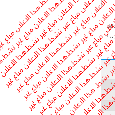
ور اول
ر بحمام + 4 حمامات + جاكوزى +