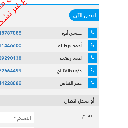
اتصل الآن
حــسن أنور
48787888
أحمد عبدالله
11446600
احمد رفعت
29290138
د/عـبدالفتــاح
22664499
عمر النحاس
44228882
أو سجل اتصال
الاسم