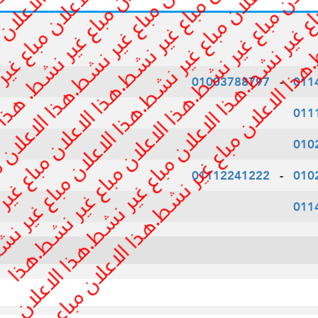
01003788797
-
011
011
010
01112241222
-
010
011