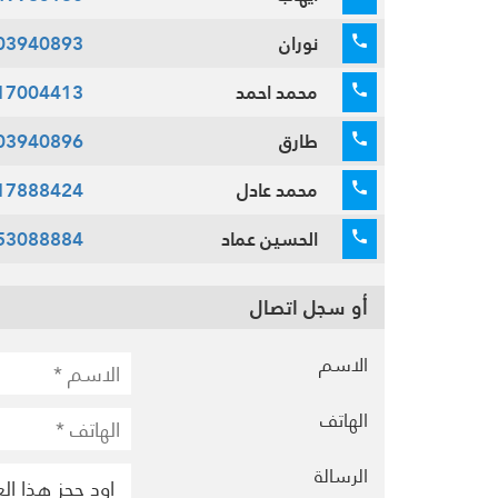
نوران
03940893
محمد احمد
17004413
طارق
03940896
محمد عادل
17888424
الحسين عماد
53088884
أو سجل اتصال
الاسم
الهاتف
الرسالة