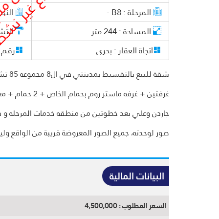
المرحلة :
B8 -
النم
المساحة :
244
متر
التش
اتجاة العقار :
بحرى
رقم ا
غرفتين + غرفه م
جاردن وعلي بعد خطوتين من منطقه خدمات المرحله و دق
صور لوحدته، جميع الصور المعروضة قريبة من الواقع وليس
البيانات المالية
السعر المطلوب :
4,500,000