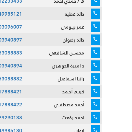
م / حمدي أحمد
12233433
خالد عطية
49985121
عمر بيـومي
03096007
خالد رضوان
03940897
محسـن الشافعي
53088883
د اميرة الجوهري
03940894
رانيا اسماعيل
53088882
كريـم أحـمد
17888421
أحمد مصطفـي
17888422
احمد رفعت
29290138
ايهاب
49985130