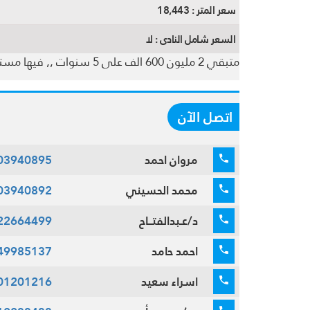
سعر المتر :
18,443
السعر شامل النادى :
لا
متبقي 2 مليون 600 الف على 5 سنوات ,, فيها مستاجر لشهر 8 2023 بقيمة ايجار 11 الف
اتصل الآن
مروان احمد
03940895
محمد الحسيني
03940892
د/عـبدالفتــاح
22664499
احمد حامد
49985137
اسراء سعيد
01201216