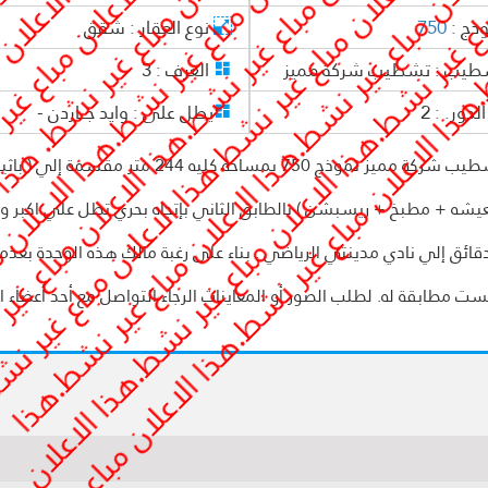
وذج :
750
نوع العقار :
شقق
طيب :
تشطيب شركة مميز
الغرف :
3
لدور. :
2
يطل على :
وايد جـــاردن -
شقة للبيع بالتقسيط بمدينتي في ال8 مجموعه 85 تشطيب شركة مميز نموذج 750 بمساحه كليه 244 متر مقسم
استر روم بحمام الخاص + 2 حمام + معيشه + مطبخ + ريسبشن ) بالطابق الثاني بإتجاه بحري تطل علي اكبر و
ائق إلي نادي مدينتي الرياضي . بناء على رغبة مالك هذه الوحدة بعد
ت مطابقة له. لطلب الصور أو المعاينات الرجاء التواصل مع أحد أعضاء ا