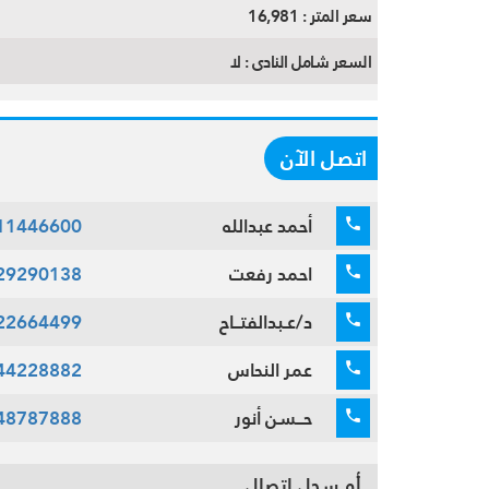
سعر المتر :
16,981
السعر شامل النادى :
لا
اتصل الآن
أحمد عبدالله
11446600
احمد رفعت
29290138
د/عـبدالفتــاح
22664499
عمر النحاس
44228882
حــسن أنور
48787888
أو سجل اتصال