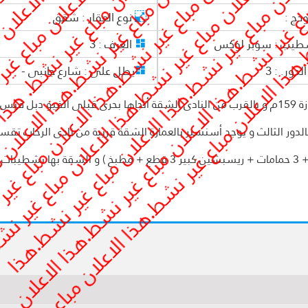
وذج :
نوع العقار :
شقق
طيب :
سوبر لوكس
الغرف :
3
لدور. :
3
يطل على :
شارع جانبى -
شقة للبيع فى الرحاب "" فرصة من دهب بمساحة ممتازة 159م و بالقرب من النادى الشقة أتجاها بحرى قبلى الفيو دبل 
ور الثالث و يوجد أسنسير بالعمارة الشقة قريبة من نادى الرحاب تقس
الشقة إلى ( 3 غرف نوم منهم غرفة نوم ماستر بحمام + 3 حمامات + ريسبشين كبير 3 قطع + مطبخ ) و الشقة 