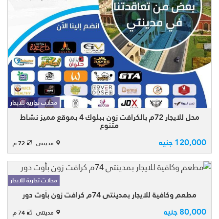
الكرافت زون بمدينتى بالسوق الشرقى
بمساحة 72م المحل مقسم على دورين الدور
الارضى بمساحة 37م والدور الاول 37م نشاط
محلات تجارية للايجار
تجارى المحل عند مدخل البلوك بأحدث و اجدد
المراحل ( الك ...
محل للايجار 72م بالكرافت زون ببلوك 4 بموقع مميز نشاط
متنوع
120,000 جنيه
مدينتى
72 م
محلات تجارية للايجار
مطعم وكافية للايجار بمدينتي 74م كرافت زون بأوت دور
فرصه للايجار بمدينتي بسوق الكرافت زون
80,000 جنيه
مدينتى
74 م