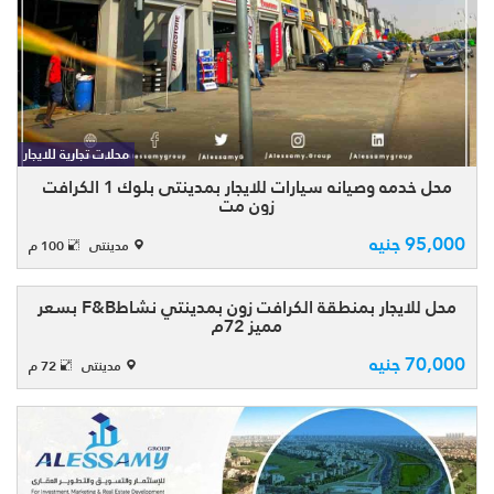
محل خدمه وصيانه سيارات للايجار بمدينتى
بلوك 1 الكرافت زون متشطب سوبر لوكس
جاهز علي التشغيل الكرافت زون السوق
محلات تجارية للايجار
الوحيد بمدينتى موقع المحل من افضل مواقع
خدمه وصيانه السيا ...
محل خدمه وصيانه سيارات للايجار بمدينتى بلوك 1 الكرافت
زون مت
95,000 جنيه
مدينتى
100 م
محلات تجارية للايجار
محل للايجار بمنطقة الكرافت زون بمدينتي نشاطF&B بسعر
مميز 72م
70,000 جنيه
للايجار مميز محل بالكرافت زون مدينتي
مدينتى
72 م
بمساحة 72 متر نشاط F&B للبيع الكاش
والكرافت زون عبارة عن مجمع اسواق تشمل
جميع المجالات ويخدم علي سكان مدينتي
جميعا وسكان المراحل ...