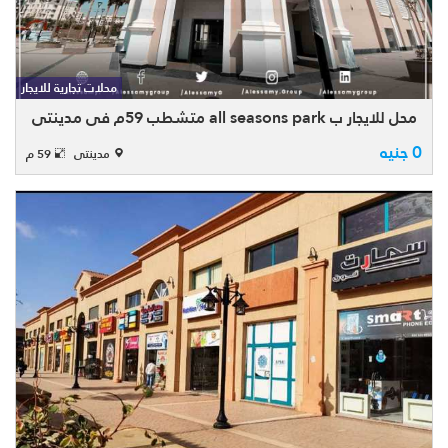
بأحدث واميز مولات مدينتي للايجار محل 59 م2
- بمنـطقة all season park mall - المول
المخصص للبرندات فقط وتحت ادارة مباشرة
محلات تجارية للايجار
لمجموعة طلعت مصطفي ، محل ملابس وازياء
ويمكن تع ...
محل للايجار ب all seasons park متشطب 59م في مدينتي
0 جنيه
مدينتى
59 م
محل تجاري للإيجار بإيست هب مدينتي، ترخيص
تجاري، تشطيب Core & Shell، بمساحة 119