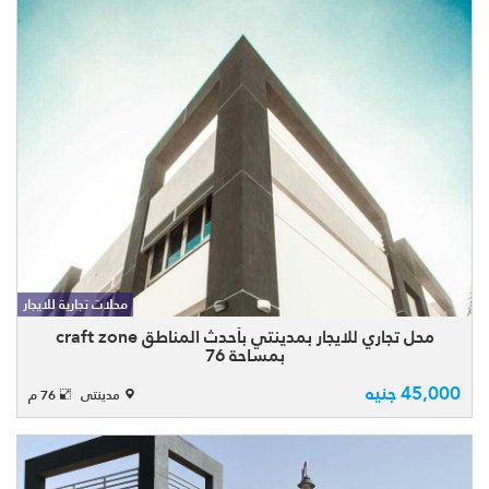
محل تجاري للايجار بمدينتي بالكرافت زون craft
zone بمساحة كلية 76 متر مقسم على دورين
الدور الارضى بمساحة 38 م والدور الاول 38م
محلات تجارية للايجار
. المحل يسلم طوب احمر ويوجد مهلة
تشطيب 3 ...
محل تجاري للايجار بمدينتي بأحدث المناطق craft zone
بمساحة 76
45,000 جنيه
مدينتى
76 م