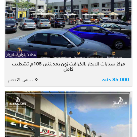
مركز خدمة وصيانة سيارات ناصية للايجار
بمدينتى بالكرافت زون craft zone بمساحة
كلية 105 متر مقسم على دورين الدور الارضى
محلات تجارية للايجار
بنسبة 50% والدور الاول بنسبة 50% المحل
متشطب ...
مركز سيارات للايجار بالكرافت زون بمدينتي 105م تشطيب
كامل
85,000 جنيه
مدينتى
80 م