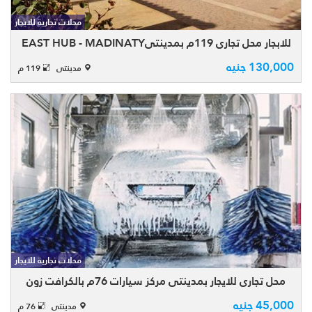
متر مربع، مناسب لمختلف الأنشطة التجارية،
محلات تجارية للايجار
ويقع في موقع مميز وحيوي داخل East Hub
مدينتي م ...
للابجار محل تجاري 119م بمدينتيEAST HUB - MADINATY
130,000 جنيه
مدينتى
119 م
محل تجاري للايجار بمدينتي بالكرافت زون craft
zone بمساحة كلية 76 متر نشاط مركز خدمة
محلات تجارية للايجار
وصيانة سيارات مقسم على دورين الدور
محل تجاري للايجار بمدينتي مركز سيارات 76م بالكرافت زون
الارضى بمساحة 38 م والدور الاول 38م .
المحل يس ...
45,000 جنيه
مدينتى
76 م