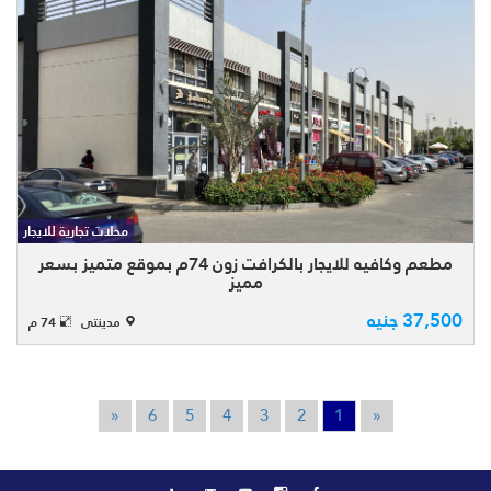
بالسوق الشرقى بمدينتى بمنطقة الكرافت
زون بمساحة 74م المحل مقسم على الدور
الارضى بمساحة 37م والدور الاول بمساحة
محلات تجارية للايجار
37م المحل نشاط مطعم وكافيه والسوق خدم
مطعم وكافيه للايجار بالكرافت زون 74م بموقع متميز بسعر
المدينة بالكامل ب ...
مميز
37,500 جنيه
مدينتى
74 م
«
6
5
4
3
2
1
«