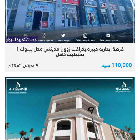
للايجار بمدينتي ببلوك 1 محل واجهة تشطيب
كامل مساحة 73م دوريين ارضي + اول بجانب
ابو عوف وبرندات مميزة موقع مميز بواجهة
محلات تجارية للايجار
السوق بالكامل افضل انواع التشطيب بجانب
ابو عوف و ...
فرصة ايجارية كبيرة بكرافت زوون مدينتي محل ببلوك 1
تشطيب كامل
110,000 جنيه
مدينتى
73 م