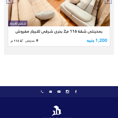
بمدينتى شقة بمساحة كلية116 م2
بالطابق 5 - B10 نموذج 04 بحري شرقي
تطل على عبارة عن 3 غرف نوم 2 حمام
شقق للايجار
تشطيب الشركة للايجار مفروش
بمدينتى شقة 116 م2 بحري شرقي للايجار مفروش
1,200 جنيه
مدينتى
116 م