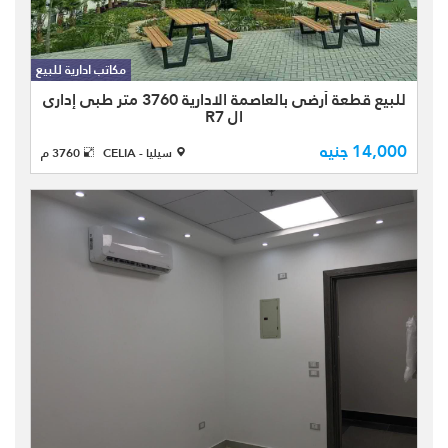
للبيع قطعة أرضى 3760 متر مربع
العاصمة الادارية ال R7 l موقع قريب من
مكاتب ادارية للبيع
البرج الايقونى وال ميد تاون سولو وميد
تاون كوندو مول الموقع ناصية ذا موقع
للبيع قطعة أرضى بالعاصمة الادارية 3760 متر طبى إدارى
ال R7
فريد الأرض مسدد الاقسا ...
14,000 جنيه
سيليا - CELIA
3760 م
مكتب اداري ويصلح عيادة طبية للبيع كاش
بمدينة الشروق بمول تاون سنتر -