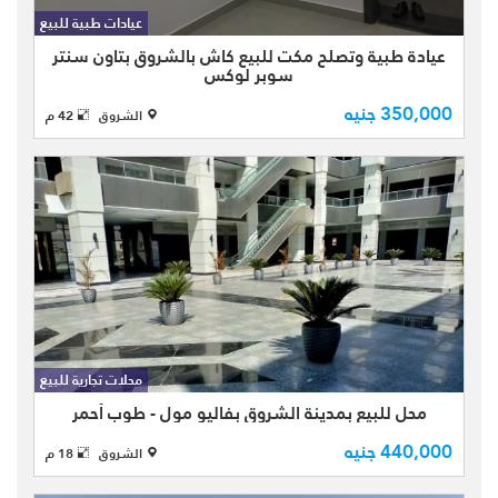
تشطيب سوبر لوكس - بمساحة كلية 42
عيادات طبية للبيع
متر - بالطابق الثالث بجوار الأسانسير
عيادة طبية وتصلح مكت للبيع كاش بالشروق بتاون سنتر
مباشرة - به حصة بالجراچ - ب ...
سوبر لوكس
350,000 جنيه
الشروق
42 م
محل للبيع بمدينة الشروق بفاليو مول -
طوب أحمر - بمساحة 18 متر - بالطابق
محلات تجارية للبيع
الثاني - يتميز بقربه من كومباوند دار مصر
محل للبيع بمدينة الشروق بفاليو مول - طوب أحمر
وطريق الحرية
440,000 جنيه
الشروق
18 م