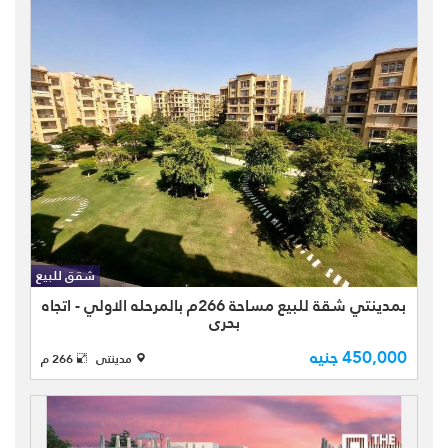
شقه للبيع كاش في مدينتي b1
بمجموعه 15 المميزه الشقه بتشطبات
الشركه نموذج (600) بمساحه كليه 266
شقق للبيع
متر مـقسمــه الـي:- ( 3 غرف نوم منهم
بمدينتي شقة للبيع مساحة 266م بالمرحله الاولي - اتجاه
غرفه ماستر بحمام خاص و دريسنج ...
بحري
450,000 جنيه
مدينتى
266 م