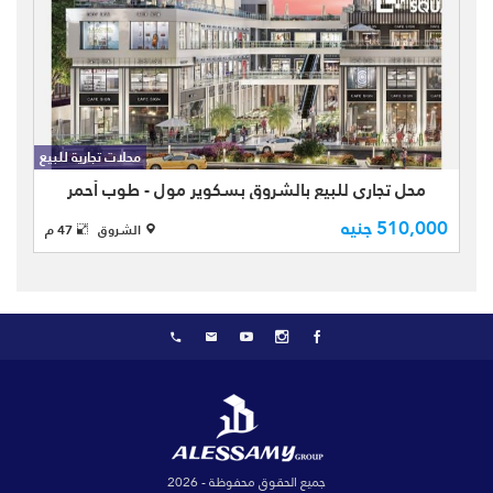
محل تجاري للبيع بالشروق بسكوير مول -
محلات تجارية للبيع
طوب أحمر - بمساحة كلية 47 متر ومساحة
خارجية 22 متر - بالطابق الأرضي - واجهة
محل تجاري للبيع بالشروق بسكوير مول - طوب أحمر
يطل علي شارع رئيسي عرضه 60 متر -
510,000 جنيه
الشروق
47 م
حصة بالجراچ - يتميز ...
جميع الحقوق محفوظة - 2026