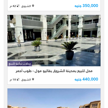
350,000 جنيه
الشروق
42 م
محل للبيع بمدينة الشروق بفاليو مول -
طوب أحمر - بمساحة 18 متر - بالطابق
محلات تجارية للبيع
الثاني - يتميز بقربه من كومباوند دار مصر
محل للبيع بمدينة الشروق بفاليو مول - طوب أحمر
وطريق الحرية
440,000 جنيه
الشروق
18 م