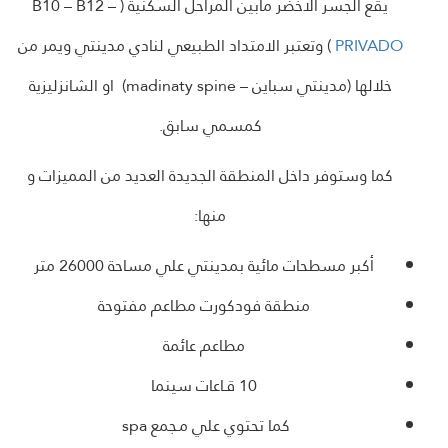
يقع الجسر الأخضر مابين المراحل السكنية (
B10 – B12 –
PRIVADO
) وتعتبر الامتداد الطبيعي لنادي مدينتي ويمر من
خلالها (مدينتي سباين –
madinaty spine
) او الشانزليزية
كمسمي سابق.
كما وستوفر داخل المنطقة الجديدة العديد من المميزات و
منها:
أكبر مسطحات مائية بمدينتي علي مساحة 26000 متر
منطقة فودكورت مطاعم مفتوحة
مطاعم عائمة
10 قـاعات سينما
كما تحتوي علي مـجمع
spa