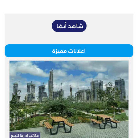
شاهد أيضا
اعلانات مميزة
للبيع قطعة أرضى 3760 متر مربع
العاصمة الادارية ال R7 l موقع قريب من
مكاتب ادارية للبيع
البرج الايقونى وال ميد تاون سولو وميد