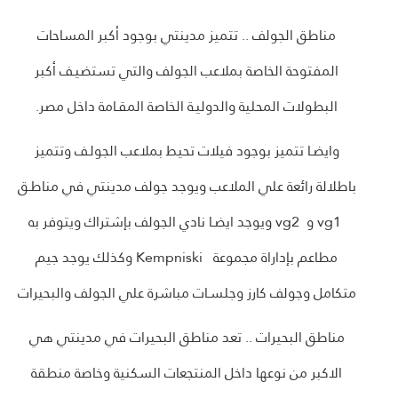
مناطق الجولف .. تتميز مدينتي بوجود أكبر المساحات
المفتوحة الخاصة بملاعب الجولف والتي تستضيـف أكبر
البطولات المحلية والدوليـة الخاصة المقـامة داخل مصر.
وايضـا تتميز بوجود فيلات تحيط بملاعب الجولـف وتتميز
باطلالة رائعة علي الملاعب ويوجد جولف مدينتي في مناطـق
vg1
و
vg2
ويوجد ايضـا نادي الجولف بإشتراك ويتوفر به
مطاعم بإداراة مجموعة
Kempniski
وكذلك يوجد جيم
متكامل وجولف كارز وجلسـات مباشرة علي الجولف والبحيرات
مناطق البحيرات .. تعد مناطق البحيرات في مدينتي هي
الاكبر من نوعها داخل المنتجعات السكنية وخاصة منطقة