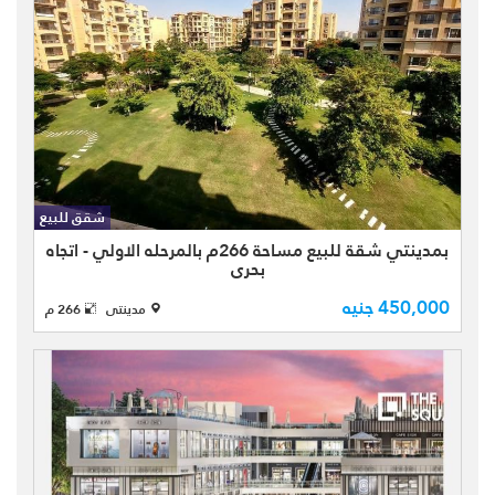
شقه للبيع كاش في مدينتي b1
بمجموعه 15 المميزه الشقه بتشطبات
الشركه نموذج (600) بمساحه كليه 266
شقق للبيع
متر مـقسمــه الـي:- ( 3 غرف نوم منهم
بمدينتي شقة للبيع مساحة 266م بالمرحله الاولي - اتجاه
غرفه ماستر بحمام خاص و دريسنج ...
بحري
450,000 جنيه
مدينتى
266 م